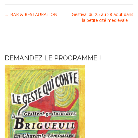
P
← BAR & RESTAURATION
Gestival du 25 au 28 août dans
la petite cité médiévale →
o
s
t
n
a
DEMANDEZ LE PROGRAMME !
v
i
g
a
t
i
o
n