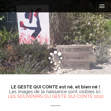
M
S
k
a
LE GESTE QUI
i
i
p
n
t
m
o
CONTE
e
c
n
o
n
u
t
e
n
t
LE GESTE QUI CONTE est né, et bien né !
Les images de la naissance sont visibles ici :
LES SOUVENIRS DU GESTE QUI CONTE 2022
______