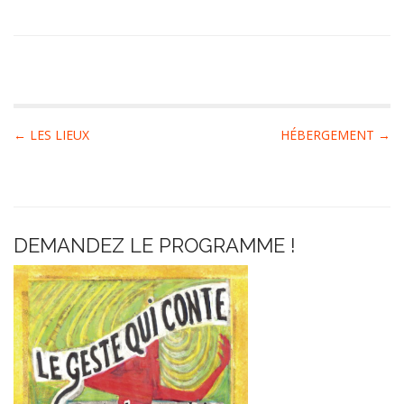
P
← LES LIEUX
HÉBERGEMENT →
o
s
t
n
DEMANDEZ LE PROGRAMME !
a
v
i
g
a
t
i