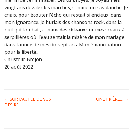
merlin de venir m’aider. Les os broyés, je voyais mes
vingt ans dévaler les marches, comme une avalanche. Je
criais, pour écouter l’écho qui restait silencieux, dans
mon ignorance. Je hurlais des chansons rock, dans la
nuit qui tombait, comme des rideaux sur mes sceaux à
serpillières où, l’eau sentait la misère de mon mariage,
dans l’année de mes dix sept ans. Mon émancipation
pour la liberté…
Christelle Bréjon
20 août 2022
P
← SUR L’AUTEL DE VOS
UNE PRIÈRE… →
DÉSIRS…
o
s
t
n