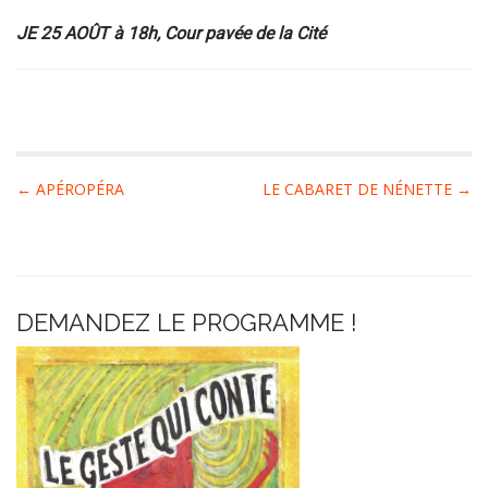
JE 25 AOÛT à 18h, Cour pavée de la Cité
P
← APÉROPÉRA
LE CABARET DE NÉNETTE →
o
s
t
n
DEMANDEZ LE PROGRAMME !
a
v
i
g
a
t