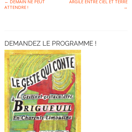
P
← DEMAIN NE PEUT
ARGILE ENTRE CIEL ET TERRE
ATTENDRE !
→
o
s
t
n
a
DEMANDEZ LE PROGRAMME !
v
i
g
a
t
i
o
n