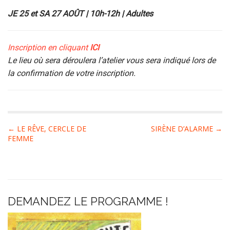
JE 25 et SA 27 AOÛT | 10h-12h | Adultes
Inscription en cliquant
ICI
Le lieu où sera déroulera l’atelier vous sera indiqué lors de
la confirmation de votre
inscription.
P
← LE RÊVE, CERCLE DE
SIRÈNE D’ALARME →
FEMME
o
s
t
n
a
DEMANDEZ LE PROGRAMME !
v
i