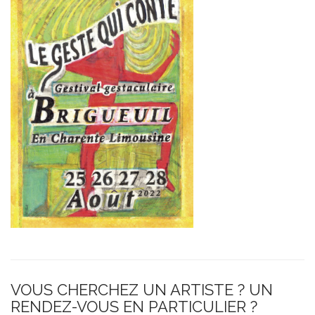
g
a
t
i
o
n
VOUS CHERCHEZ UN ARTISTE ? UN
RENDEZ-VOUS EN PARTICULIER ?