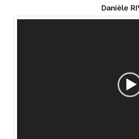
Danièle R
Lecteur
vidéo