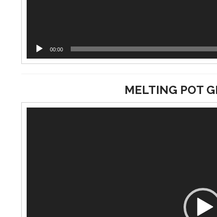
00:00
MELTING POT G
Lecteur
vidéo